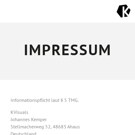
IMPRESSUM
Informationspflicht laut § 5 TMG.
KVisuals
Johannes Kemper
Stellmacherweg 52, 48683 Ahaus
Deutschland